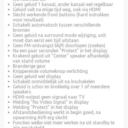
Geen geluid 1 kanaal, ander kanaal wel regelbaar
Geluid valt na enige tijd weg, ook via HDMI
Slecht werkende front buttons (hard indrukken
voor resultaat)
Schakelt automatisch tussen verschillende
bronnen
Geen geluid na surround mode wijziging, unit
moet dan eerst een tijd uitstaan
Geen FM-ontvangst blijft doorlopen (zoeken)
Na een paar seconden "Protect" in het display
Krakend geluid uit "Center" speaker afhankelijk
van stand volume
Branderige geur
Knipperende volumeknop verlichting
Geen geluid wel display
Schakelt onmiddellijk uit na inschakelen
Geluid is schor en brokkelig over 1 of meerdere
speakers
HDMI-output geen signaal naar TV
Melding "No Video Signal" in display
Melding "Protect" in het display
Afstandsbediening werkt in begin goed, na
opwarming AVR erg slecht
Functies welke niet meer werken na uit standby te
zijn geschakeld