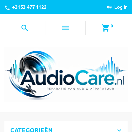
+3153 477 1122
Log in
0
CATEGORIEËN