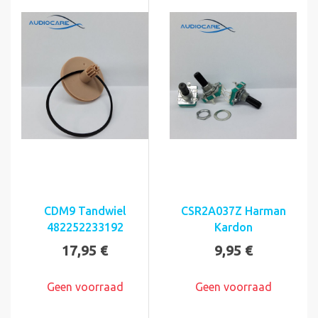
CDM9 Tandwiel
CSR2A037Z Harman
482252233192
Kardon
17,95 €
9,95 €
Geen voorraad
Geen voorraad