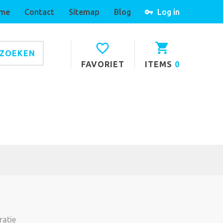
me
Contact
Sitemap
Blog
Log in
ZOEKEN
FAVORIET
ITEMS
0
atie