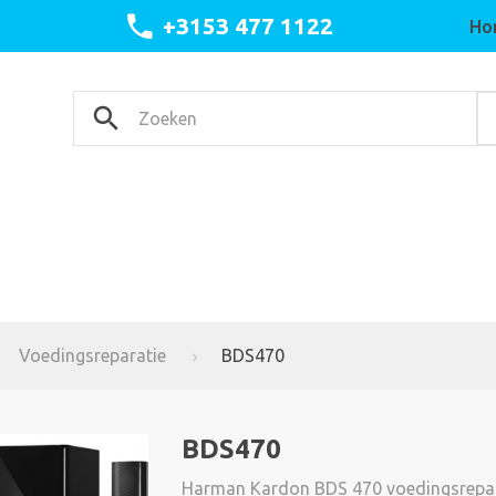
+3153 477 1122
Ho
Voedingsreparatie
BDS470
BDS470
Harman Kardon BDS 470 voedingsrepar