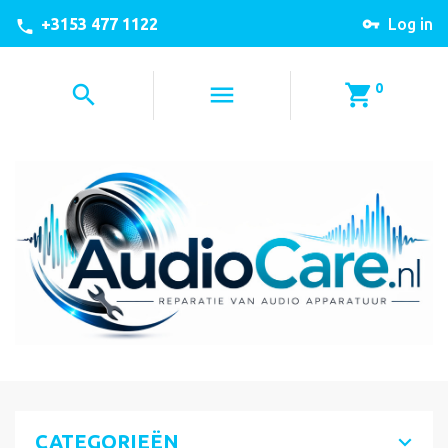
+3153 477 1122
Log in
0
CATEGORIEËN