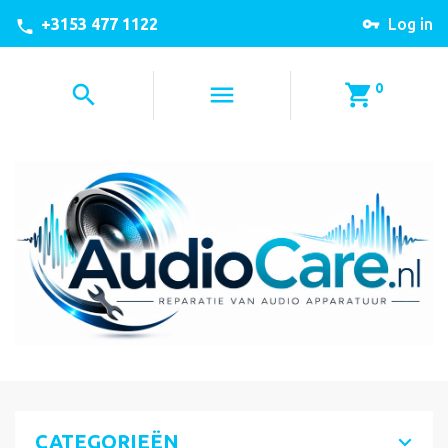
+3153 477 1122
Log in
0
CATEGORIEËN