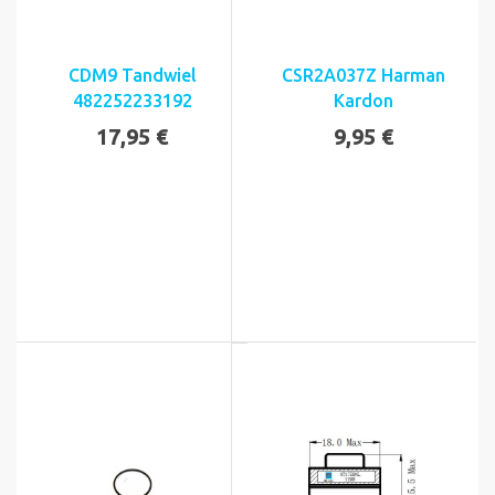
CDM9 Tandwiel
CSR2A037Z Harman
482252233192
Kardon
17,95 €
9,95 €