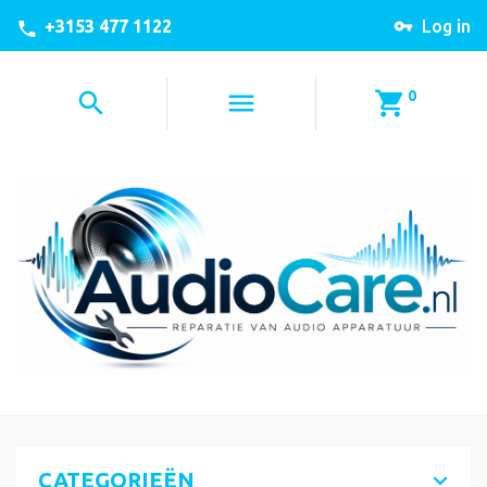
+3153 477 1122
Log in
0
CATEGORIEËN