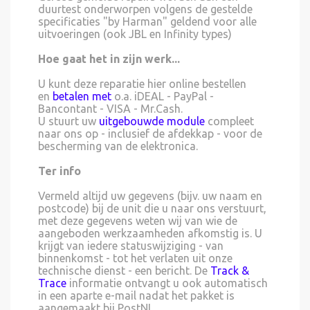
duurtest onderworpen volgens de gestelde
specificaties "by Harman" geldend voor alle
uitvoeringen (ook JBL en Infinity types)
Hoe gaat het in zijn werk...
U kunt deze reparatie hier online bestellen
en
betalen met
o.a. iDEAL - PayPal -
Bancontant - VISA - Mr.Cash.
U stuurt uw
uitgebouwde module
compleet
naar ons op - inclusief de afdekkap - voor de
bescherming van de elektronica.
Ter info
Vermeld altijd uw gegevens (bijv. uw naam en
postcode) bij de unit die u naar ons verstuurt,
met deze gegevens weten wij van wie de
aangeboden werkzaamheden afkomstig is. U
krijgt van iedere statuswijziging - van
binnenkomst - tot het verlaten uit onze
technische dienst - een bericht. De
Track &
Trace
informatie ontvangt u ook automatisch
in een aparte e-mail nadat het pakket is
aangemaakt bij PostNL.