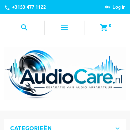
+3153 477 1122
Log in
0
CATEGORIEËN