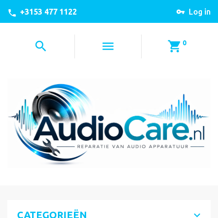
+3153 477 1122
Log in
0
CATEGORIEËN