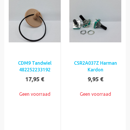
CDM9 Tandwiel
CSR2A037Z Harman
482252233192
Kardon
17,95 €
9,95 €
Geen voorraad
Geen voorraad