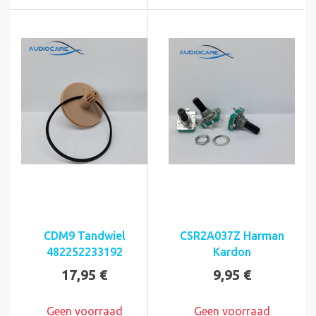
CDM9 Tandwiel
CSR2A037Z Harman
482252233192
Kardon
17,95 €
9,95 €
Geen voorraad
Geen voorraad