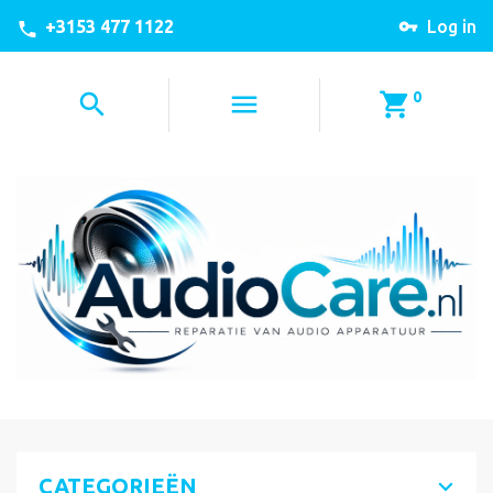
+3153 477 1122
Log in
0
CATEGORIEËN