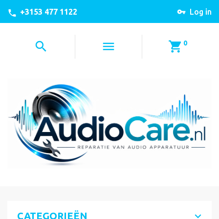
+3153 477 1122
Log in
0
CATEGORIEËN