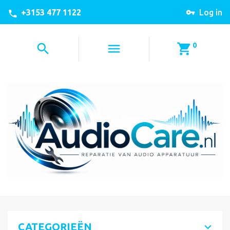
+3153 477 1122
Log in
0
CATEGORIEËN