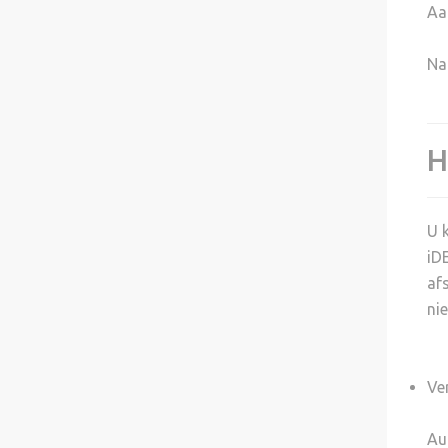
Aa
Na
H
U 
iD
af
nie
Ve
Au