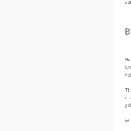
aa
B
Ne
ka
he
Ti
go
ge
Wi