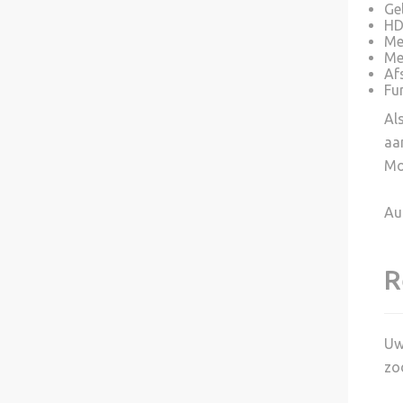
Ge
HD
Me
Me
Af
Fu
Al
aa
Mo
Au
R
Uw
zo