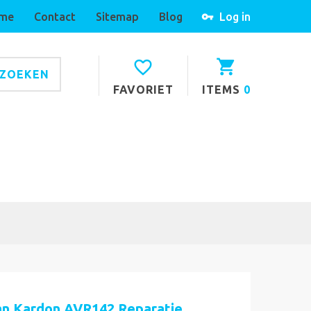
me
Contact
Sitemap
Blog
Log in
ZOEKEN
FAVORIET
ITEMS
0
n Kardon AVR142 Reparatie