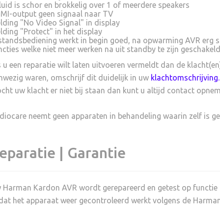
luid is schor en brokkelig over 1 of meerdere speakers
MI-output geen signaal naar TV
lding "No Video Signal" in display
lding "Protect" in het display
standsbediening werkt in begin goed, na opwarming AVR erg s
ncties welke niet meer werken na uit standby te zijn geschake
s u een reparatie wilt laten uitvoeren vermeldt dan de klacht(en
nwezig waren, omschrijf dit duidelijk in uw
klachtomschrijving
.
cht uw klacht er niet bij staan dan kunt u altijd contact opne
diocare neemt geen apparaten in behandeling waarin zelf is ge
eparatie | Garantie
 Harman Kardon AVR wordt gerepareerd en getest op functie -v
dat het apparaat weer gecontroleerd werkt volgens de Harman 