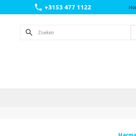
+3153 477 1122
Ho
Harma