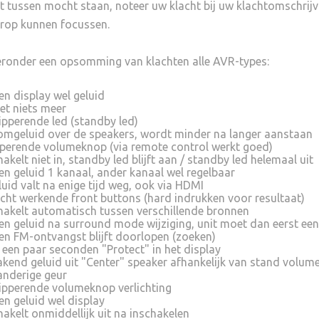
et tussen mocht staan, noteer uw klacht bij uw klachtomschri
erop kunnen focussen.
eronder een opsomming van klachten alle AVR-types:
en display wel geluid
et niets meer
ipperende led (standby led)
omgeluid over de speakers, wordt minder na langer aanstaan
perende volumeknop (via remote control werkt goed)
akelt niet in, standby led blijft aan / standby led helemaal uit
en geluid 1 kanaal, ander kanaal wel regelbaar
luid valt na enige tijd weg, ook via HDMI
echt werkende front buttons (hard indrukken voor resultaat)
hakelt automatisch tussen verschillende bronnen
en geluid na surround mode wijziging, unit moet dan eerst een
en FM-ontvangst blijft doorlopen (zoeken)
 een paar seconden "Protect" in het display
akend geluid uit "Center" speaker afhankelijk van stand volum
anderige geur
ipperende volumeknop verlichting
en geluid wel display
hakelt onmiddellijk uit na inschakelen