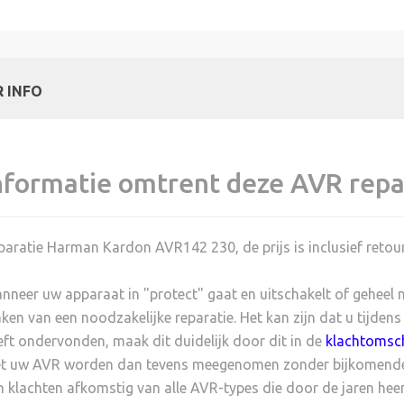
 INFO
nformatie omtrent deze AVR repa
paratie Harman Kardon AVR142 230, de prijs is inclusief retour
nneer uw apparaat in "protect" gaat en uitschakelt of geheel ni
ken van een noodzakelijke reparatie. Het kan zijn dat u tijdens
eft ondervonden, maak dit duidelijk door dit in de
klachtomsch
t uw AVR worden dan tevens meegenomen zonder bijkomende 
n klachten afkomstig van alle AVR-types die door de jaren heen