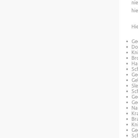
ni
hi
Hi
Ge
Do
Kn
Br
Ha
Sch
Ge
Ge
Sl
Sc
Ge
Ge
Na
Kr
Br
Kn
Ge
Sc