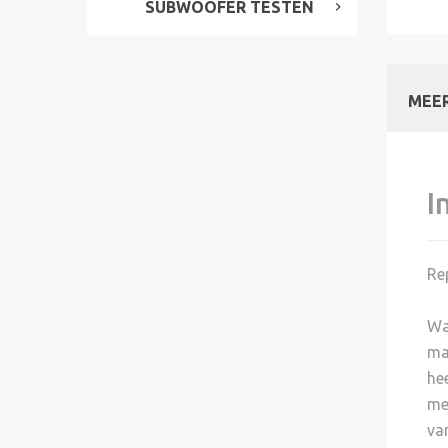
SUBWOOFER TESTEN
MEER
I
Re
Wa
ma
he
me
va