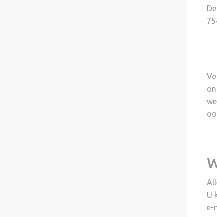
De
75
Vo
on
we
oo
W
Al
U 
e-