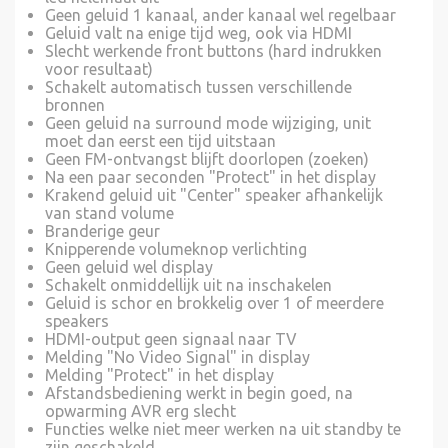
Geen geluid 1 kanaal, ander kanaal wel regelbaar
Geluid valt na enige tijd weg, ook via HDMI
Slecht werkende front buttons (hard indrukken
voor resultaat)
Schakelt automatisch tussen verschillende
bronnen
Geen geluid na surround mode wijziging, unit
moet dan eerst een tijd uitstaan
Geen FM-ontvangst blijft doorlopen (zoeken)
Na een paar seconden "Protect" in het display
Krakend geluid uit "Center" speaker afhankelijk
van stand volume
Branderige geur
Knipperende volumeknop verlichting
Geen geluid wel display
Schakelt onmiddellijk uit na inschakelen
Geluid is schor en brokkelig over 1 of meerdere
speakers
HDMI-output geen signaal naar TV
Melding "No Video Signal" in display
Melding "Protect" in het display
Afstandsbediening werkt in begin goed, na
opwarming AVR erg slecht
Functies welke niet meer werken na uit standby te
zijn geschakeld