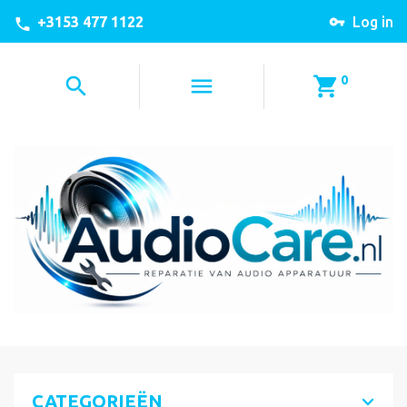
+3153 477 1122
Log in
0
CATEGORIEËN