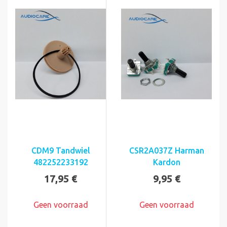
CDM9 Tandwiel
CSR2A037Z Harman
482252233192
Kardon
17,95 €
9,95 €
Geen voorraad
Geen voorraad