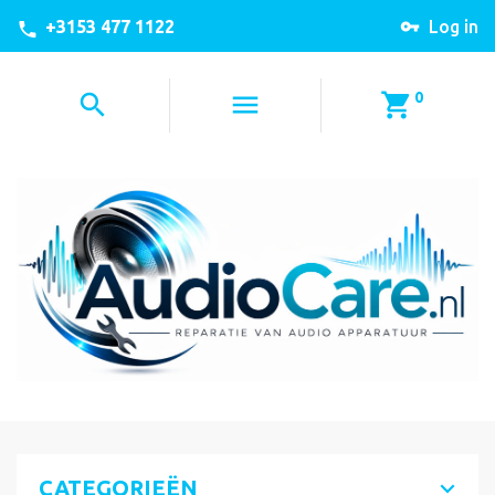
+3153 477 1122
Log in
0
CATEGORIEËN