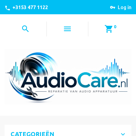
+3153 477 1122
Log in
0
CATEGORIEËN