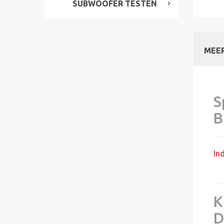
SUBWOOFER TESTEN
MEER
S
B
In
K
D