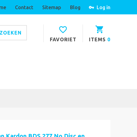
me
Contact
Sitemap
Blog
Log in
ZOEKEN
FAVORIET
ITEMS
0
n Kardon BDS 277 No Disc en