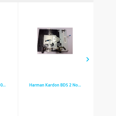
...
Harman Kardon BDS 2 No...
Harman