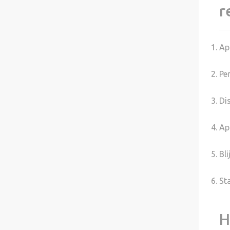
r
Ap
Pe
Di
Ap
Bl
Sta
H