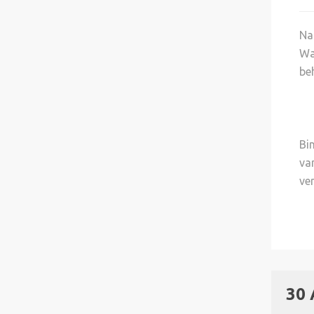
Na
Wa
be
Bi
va
ve
30