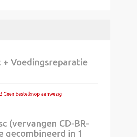
c + Voedingsreparatie
jk! Geen bestelknop aanwezig
sc (vervangen CD-BR-
e gecombineerd in 1