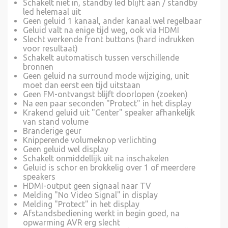
Schakelt niet in, standby led blijft aan / standby
led helemaal uit
Geen geluid 1 kanaal, ander kanaal wel regelbaar
Geluid valt na enige tijd weg, ook via HDMI
Slecht werkende front buttons (hard indrukken
voor resultaat)
Schakelt automatisch tussen verschillende
bronnen
Geen geluid na surround mode wijziging, unit
moet dan eerst een tijd uitstaan
Geen FM-ontvangst blijft doorlopen (zoeken)
Na een paar seconden "Protect" in het display
Krakend geluid uit "Center" speaker afhankelijk
van stand volume
Branderige geur
Knipperende volumeknop verlichting
Geen geluid wel display
Schakelt onmiddellijk uit na inschakelen
Geluid is schor en brokkelig over 1 of meerdere
speakers
HDMI-output geen signaal naar TV
Melding "No Video Signal" in display
Melding "Protect" in het display
Afstandsbediening werkt in begin goed, na
opwarming AVR erg slecht