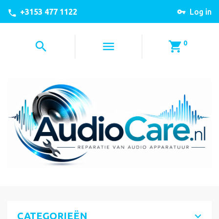
+3153 477 1122
Log in
0
CATEGORIEËN