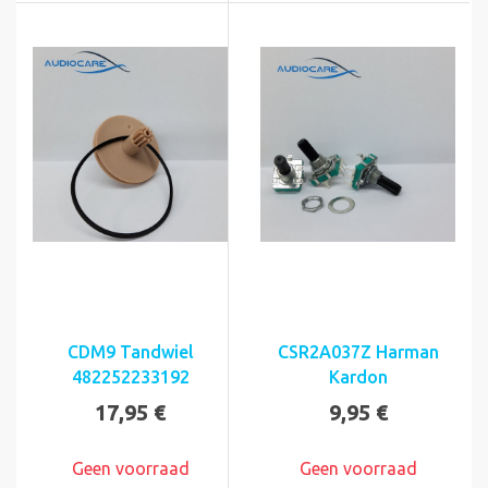
CDM9 Tandwiel
CSR2A037Z Harman
482252233192
Kardon
17,95 €
9,95 €
Geen voorraad
Geen voorraad