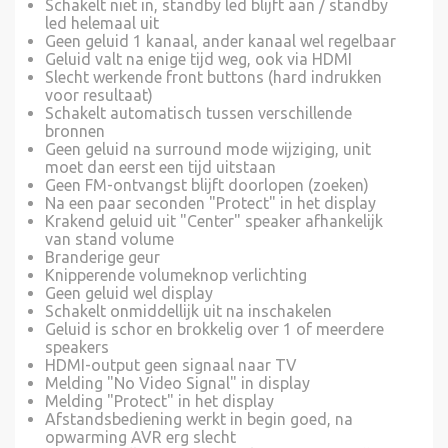
Schakelt niet in, standby led blijft aan / standby
led helemaal uit
Geen geluid 1 kanaal, ander kanaal wel regelbaar
Geluid valt na enige tijd weg, ook via HDMI
Slecht werkende front buttons (hard indrukken
voor resultaat)
Schakelt automatisch tussen verschillende
bronnen
Geen geluid na surround mode wijziging, unit
moet dan eerst een tijd uitstaan
Geen FM-ontvangst blijft doorlopen (zoeken)
Na een paar seconden "Protect" in het display
Krakend geluid uit "Center" speaker afhankelijk
van stand volume
Branderige geur
Knipperende volumeknop verlichting
Geen geluid wel display
Schakelt onmiddellijk uit na inschakelen
Geluid is schor en brokkelig over 1 of meerdere
speakers
HDMI-output geen signaal naar TV
Melding "No Video Signal" in display
Melding "Protect" in het display
Afstandsbediening werkt in begin goed, na
opwarming AVR erg slecht