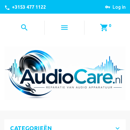
+3153 477 1122
Log in
0
CATEGORIEËN