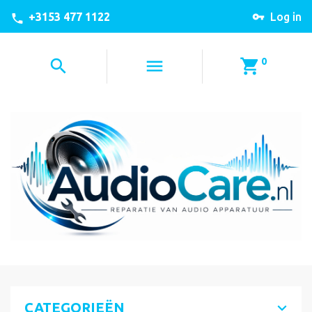
+3153 477 1122
Log in
0
CATEGORIEËN