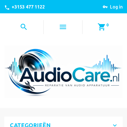
+3153 477 1122
Log in
0
CATEGORIEËN