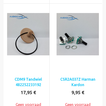
CDM9 Tandwiel
CSR2A037Z Harman
482252233192
Kardon
17,95 €
9,95 €
Geen voorraad
Geen voorraad