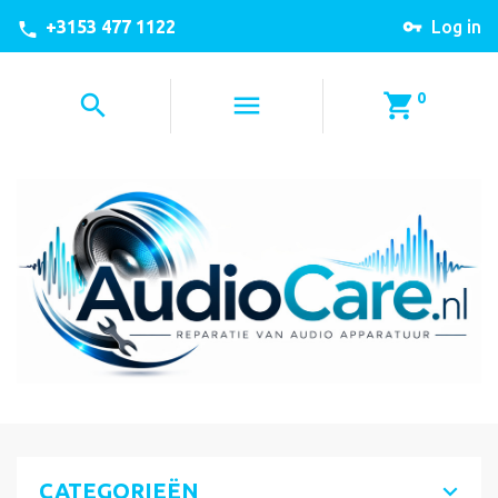
+3153 477 1122
Log in
0
CATEGORIEËN