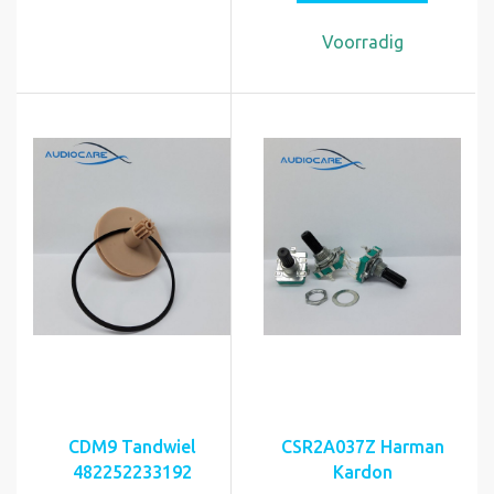
Voorradig
CDM9 Tandwiel
CSR2A037Z Harman
482252233192
Kardon