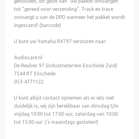
gehouden, dit geldt van "uw pakket ontvangen"
tot "gereed voor verzending". Track en trace
ontvangt u van de DPD wanneer het pakket wordt
ingescand! (barcode)
U kunt uw Yamaha RX797 versturen naar:
Audiocare.nl
De Reulver 97 (industrieterrein Enschede Zuid)
7544 RT Enschede
053-4771122
U kunt altijd contact opnemen als er iets niet
duidelijk is, wij zijn bereikbaar van dinsdag t/m
vrijdag 10:00 tot 17:00 uur, zaterdag van 10:00
tot 15:00 uur. ('s maandags gesloten!)