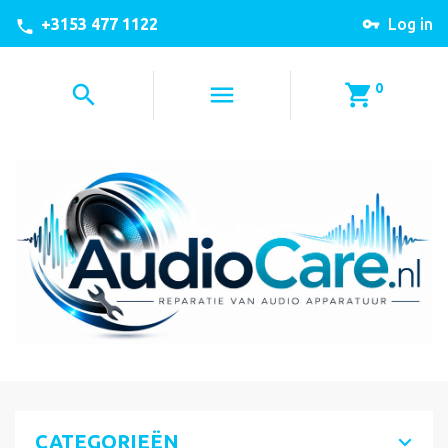
+3153 477 1122
Log in
0
CATEGORIEËN