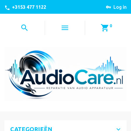
+3153 477 1122
Log in
0
CATEGORIEËN