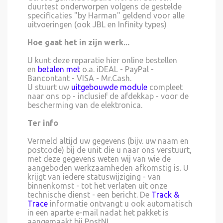
duurtest onderworpen volgens de gestelde
specificaties "by Harman" geldend voor alle
uitvoeringen (ook JBL en Infinity types)
Hoe gaat het in zijn werk...
U kunt deze reparatie hier online bestellen
en
betalen met
o.a. iDEAL - PayPal -
Bancontant - VISA - Mr.Cash.
U stuurt uw
uitgebouwde module
compleet
naar ons op - inclusief de afdekkap - voor de
bescherming van de elektronica.
Ter info
Vermeld altijd uw gegevens (bijv. uw naam en
postcode) bij de unit die u naar ons verstuurt,
met deze gegevens weten wij van wie de
aangeboden werkzaamheden afkomstig is. U
krijgt van iedere statuswijziging - van
binnenkomst - tot het verlaten uit onze
technische dienst - een bericht. De
Track &
Trace
informatie ontvangt u ook automatisch
in een aparte e-mail nadat het pakket is
aangemaakt bij PostNL.