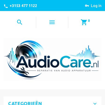
+3153 477 1122
Log in
0
CATEGORIEËN