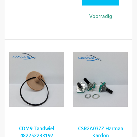
Voorradig
CDM9 Tandwiel
CSR2A037Z Harman
482252233192
Kardon