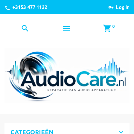
+3153 477 1122
Log in
0
CATEGORIEËN