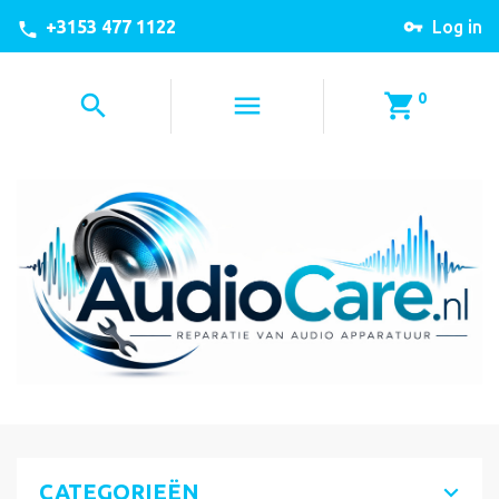
+3153 477 1122
Log in
0
CATEGORIEËN