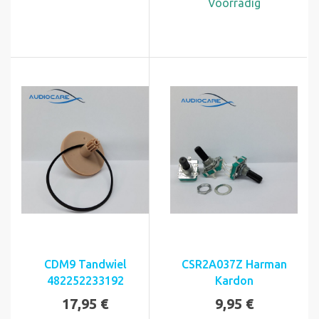
Voorradig
CDM9 Tandwiel
CSR2A037Z Harman
482252233192
Kardon
17,95 €
9,95 €