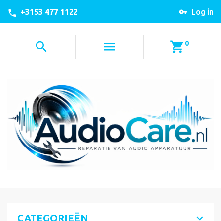
+3153 477 1122
Log in
0
CATEGORIEËN