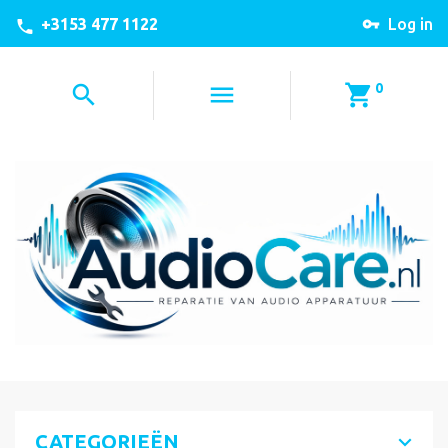
+3153 477 1122
Log in
0
CATEGORIEËN