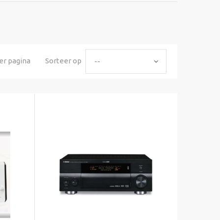
er pagina
Sorteer op
--