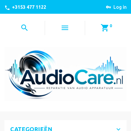
+3153 477 1122
Log in
0
CATEGORIEËN