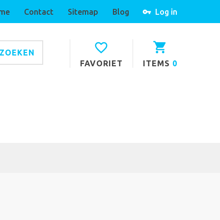
me
Contact
Sitemap
Blog
Log in
ZOEKEN
FAVORIET
ITEMS
0