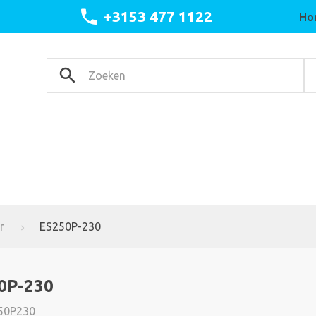
+3153 477 1122
Ho
r
ES250P-230
0P-230
50P230