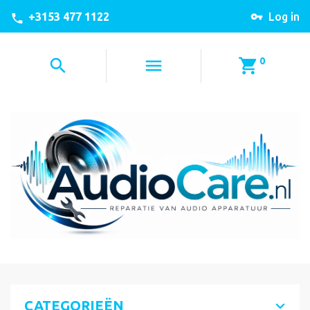
+3153 477 1122
Log in
0
CATEGORIEËN