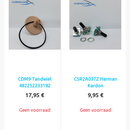
CDM9 Tandwiel
CSR2A037Z Harman
482252233192
Kardon
17,95 €
9,95 €
Geen voorraad
Geen voorraad