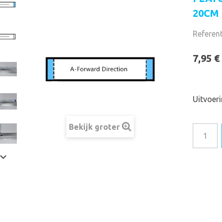
20CM 
Referent
7,95 €
Uitvoer
Bekijk groter