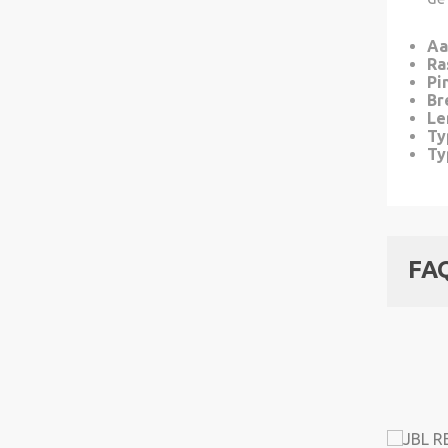
Aa
Ra
Pi
Br
Le
Ty
Ty
FA