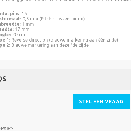
ntal pins:
16
stermaat:
0,5 mm (Pitch - tussenruimte)
nbreedte:
1 mm
eedte:
17 mm
ngte:
20 cm
pe 1:
Reverse direction (blauwe markering aan één zijde)
pe 2:
Blauwe markering aan dezelfde zijde
QS
STEL EEN VRAAG