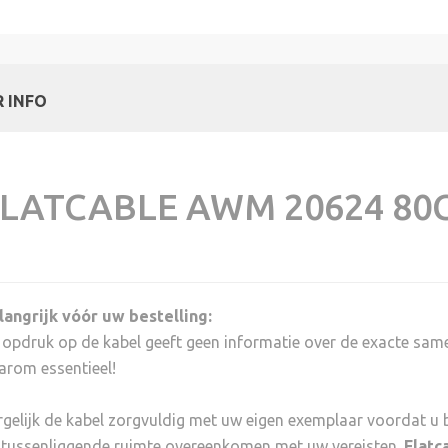
 INFO
LATCABLE AWM 20624 80C
langrijk vóór uw bestelling:
 opdruk op de kabel geeft geen informatie over de exacte samen
arom essentieel!
rgelijk de kabel zorgvuldig met uw eigen exemplaar voordat u b
 tussenliggende ruimte overeenkomen met uw vereisten.
Flatc