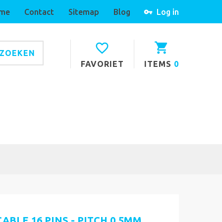
me
Contact
Sitemap
Blog
Log in
ZOEKEN
FAVORIET
ITEMS
0
ABLE 16 PINS - PITCH 0.5MM