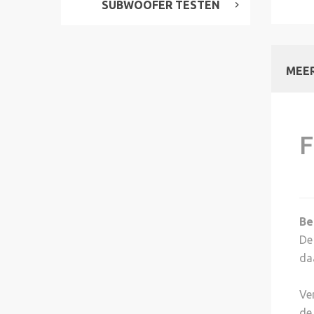
SUBWOOFER TESTEN
MEER
F
Be
De
da
Ve
de