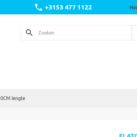
+3153 477 1122
Ho
20CM lengte
FLATC