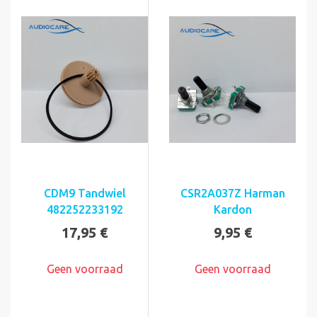
CDM9 Tandwiel
CSR2A037Z Harman
482252233192
Kardon
17,95 €
9,95 €
Geen voorraad
Geen voorraad