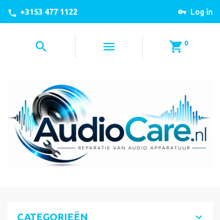
+3153 477 1122
Log in
0
CATEGORIEËN