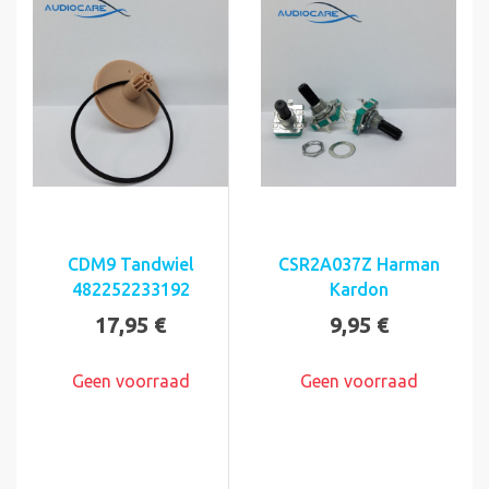
CDM9 Tandwiel
CSR2A037Z Harman
482252233192
Kardon
17,95 €
9,95 €
Geen voorraad
Geen voorraad