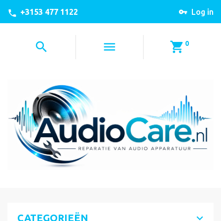
+3153 477 1122
Log in
0
CATEGORIEËN