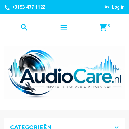
+3153 477 1122
Log in
0
CATEGORIEËN