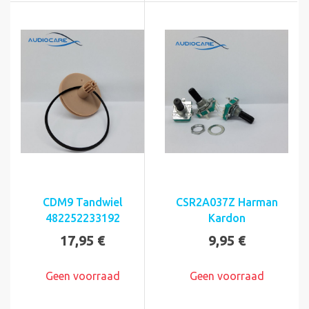
CDM9 Tandwiel
CSR2A037Z Harman
482252233192
Kardon
17,95 €
9,95 €
Geen voorraad
Geen voorraad