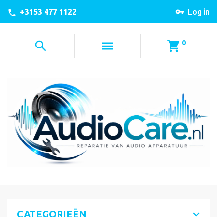
+3153 477 1122
Log in
0
CATEGORIEËN