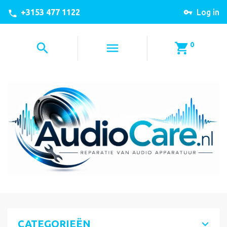
+3153 477 1122
Log in
0
CATEGORIEËN