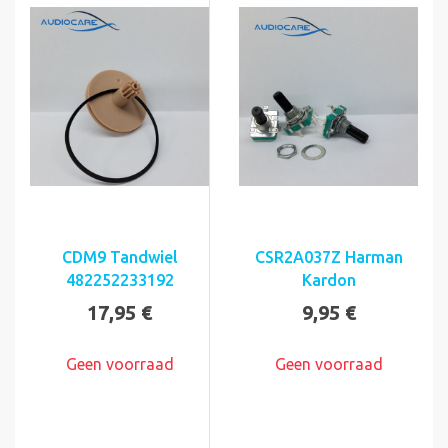
CDM9 Tandwiel
CSR2A037Z Harman
482252233192
Kardon
17,95 €
9,95 €
Geen voorraad
Geen voorraad