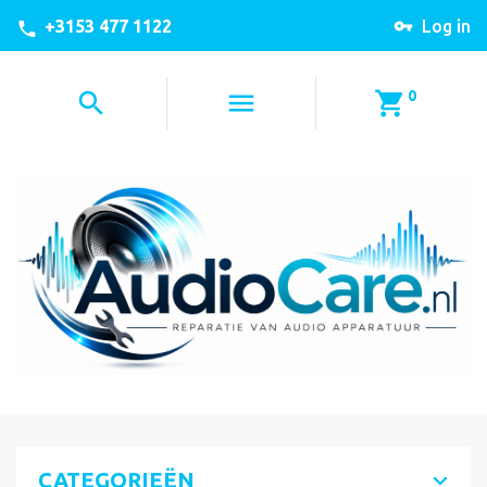
+3153 477 1122
Log in
0
CATEGORIEËN