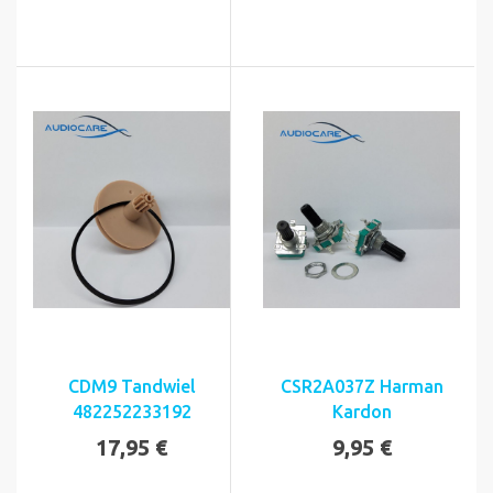
CDM9 Tandwiel
CSR2A037Z Harman
482252233192
Kardon
17,95 €
9,95 €