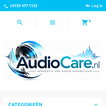
+3153 477 1122
Log in
0
CATEGORIEËN