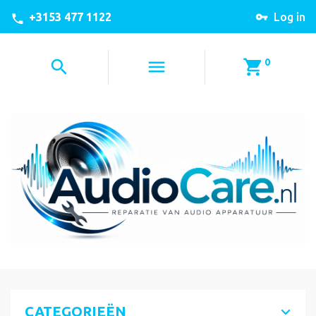
+3153 477 1122
Log in
0
CATEGORIEËN