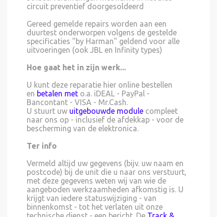
circuit preventief doorgesoldeerd
Gereed gemelde repairs worden aan een
duurtest onderworpen volgens de gestelde
specificaties "by Harman" geldend voor alle
uitvoeringen (ook JBL en Infinity types)
Hoe gaat het in zijn werk...
U kunt deze reparatie hier online bestellen
en
betalen met
o.a. iDEAL - PayPal -
Bancontant - VISA - Mr.Cash.
U stuurt uw
uitgebouwde module
compleet
naar ons op - inclusief de afdekkap - voor de
bescherming van de elektronica.
Ter info
Vermeld altijd uw gegevens (bijv. uw naam en
postcode) bij de unit die u naar ons verstuurt,
met deze gegevens weten wij van wie de
aangeboden werkzaamheden afkomstig is. U
krijgt van iedere statuswijziging - van
binnenkomst - tot het verlaten uit onze
technische dienst - een bericht. De
Track &