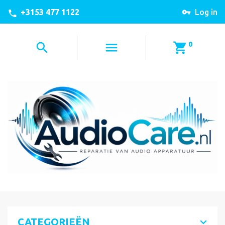
+3153 477 1122
Log in
0
CATEGORIEËN