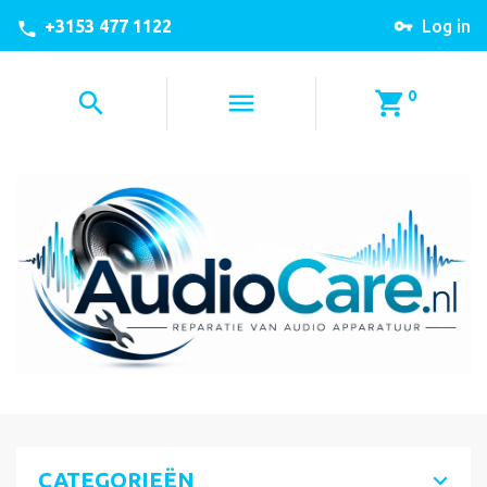
+3153 477 1122
Log in
0
CATEGORIEËN