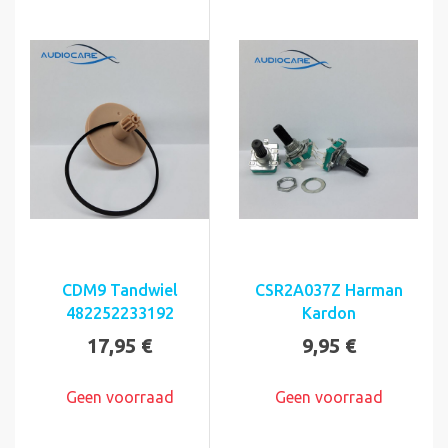
CDM9 Tandwiel
CSR2A037Z Harman
482252233192
Kardon
17,95 €
9,95 €
Geen voorraad
Geen voorraad