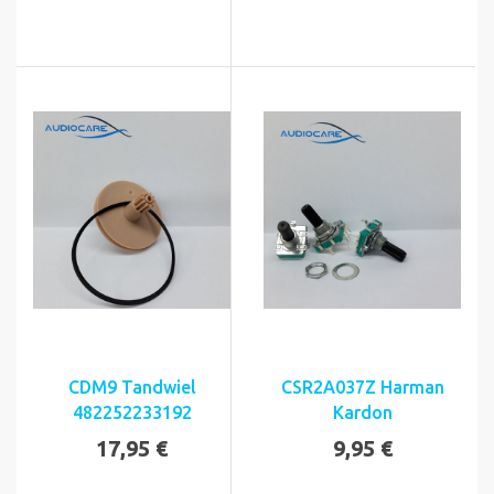
CDM9 Tandwiel
CSR2A037Z Harman
482252233192
Kardon
17,95 €
9,95 €