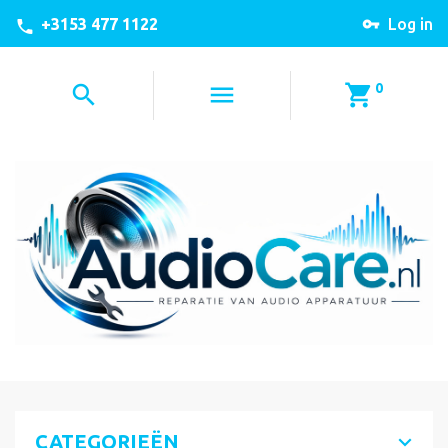
+3153 477 1122
Log in
0
CATEGORIEËN