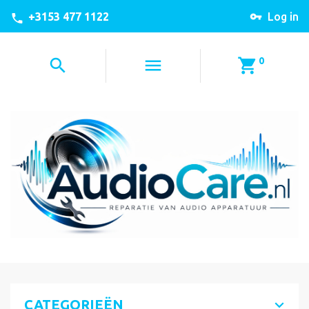
+3153 477 1122
Log in
0
CATEGORIEËN