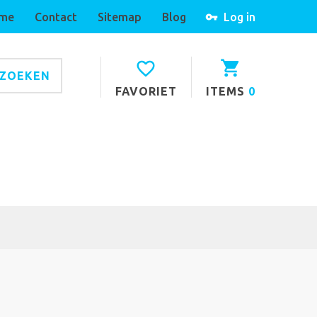
me
Contact
Sitemap
Blog
Log in
ZOEKEN
FAVORIET
ITEMS
0