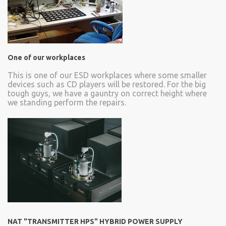
One of our workplaces
This is one of our ESD workplaces where some smaller
devices such as CD players will be restored. For the big
tough guys, we have a gauntry on correct height where
we standing perform the repairs.
NAT "TRANSMITTER HPS" HYBRID POWER SUPPLY