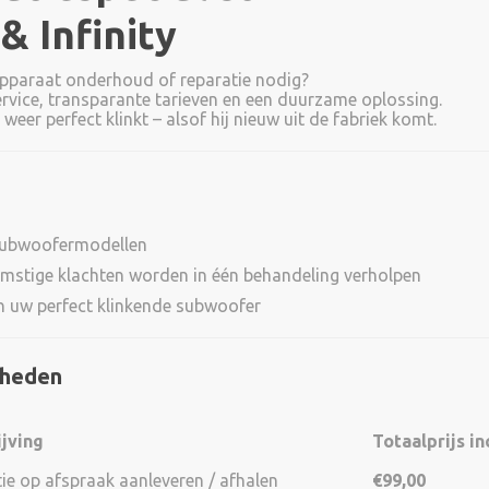
 Infinity
apparaat onderhoud of reparatie nodig?
rvice, transparante tarieven en een duurzame oplossing.
eer perfect klinkt – alsof hij nieuw uit de fabriek komt.
subwoofermodellen
mstige klachten worden in één behandeling verholpen
an uw perfect klinkende subwoofer
kheden
ijving
Totaalprijs in
ie op afspraak aanleveren / afhalen
€99,00