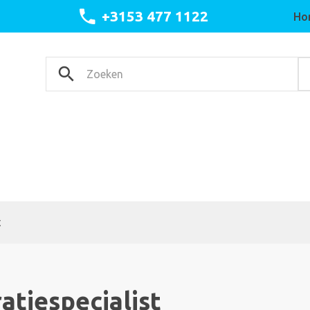
+3153 477 1122
Ho
t
atiespecialist