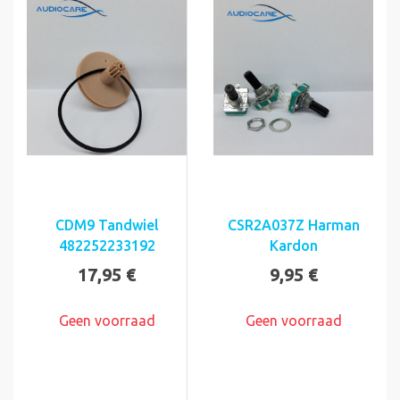
CDM9 Tandwiel
CSR2A037Z Harman
482252233192
Kardon
17,95 €
9,95 €
Geen voorraad
Geen voorraad