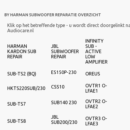
BY HARMAN SUBWOOFER REPARATIE OVERZICHT
Klik op het betreffende type - u wordt direct doorgelinkt na
Audiocare.nl
INFINITY
HARMAN
JBL
SUB -
KARDON SUB
SUBWOOFER
ACTIVE
REPAIR
REPAIR
LOW
AMPLIFIER
ES150P-230
SUB-TS2 (BQ)
OREUS
OVTR1 O-
CSS10
HKTS220SUB/230
LFAE1
OVTR2 O-
SUB140 230
SUB-TS7
LFAE2
JBL
OVTR3 O-
SUB-TS8
SUB200/230
LFAE3