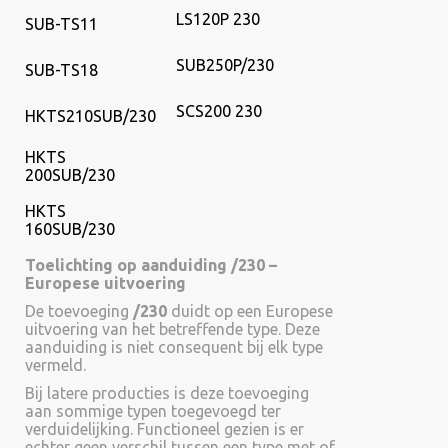
LS120P 230
SUB-TS11
SUB250P/230
SUB-TS18
SCS200 230
HKTS210SUB/230
HKTS
200SUB/230
HKTS
160SUB/230
Toelichting op aanduiding /230 –
Europese uitvoering
De toevoeging
/230
duidt op een Europese
uitvoering van het betreffende type. Deze
aanduiding is niet consequent bij elk type
vermeld.
Bij latere producties is deze toevoeging
aan sommige typen toegevoegd ter
verduidelijking. Functioneel gezien is er
echter geen verschil tussen een type met of